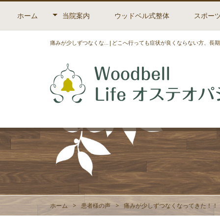
当院について
施術の流れ
ホーム
当院案内
ウッドベル式整体
スポー
当院について
施術の流れ
痛みが少しずつなくな...|どこへ行っても症状が良くならない方、
ホーム
>
患者様の声
>
痛みが少しずつなくなってきた！！