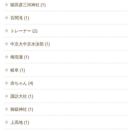
猿田彦三河神社
(1)
百間滝
(1)
トレーナー
(2)
中京大中京水泳部
(1)
権現瀧
(1)
岐阜
(1)
赤ちゃん
(4)
諏訪大社
(1)
御嶽神社
(1)
上高地
(1)