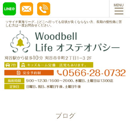
toggl
navig
ソサイチ東海リーグ...|どこへ行っても症状が良くならない方、長期の慢性痛に苦
しむ方は一度お問合せください。
ブログ