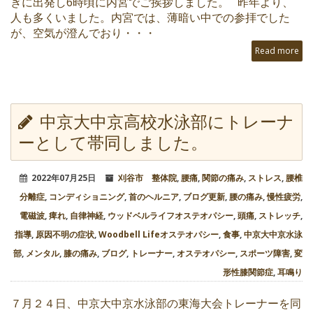
ぎに出発し6時頃に内宮でご挨拶しました。 昨年より、
人も多くいました。内宮では、薄暗い中での参拝でした
が、空気が澄んでおり・・・
Read more
中京大中京高校水泳部にトレーナ
ーとして帯同しました。
2022年07月25日
刈谷市 整体院
,
腰痛
,
関節の痛み
,
ストレス
,
腰椎
分離症
,
コンディショニング
,
首のヘルニア
,
ブログ更新
,
腰の痛み
,
慢性疲労
,
電磁波
,
痺れ
,
自律神経
,
ウッドベルライフオステオパシー
,
頭痛
,
ストレッチ
,
指導
,
原因不明の症状
,
Woodbell Lifeオステオパシー
,
食事
,
中京大中京水泳
部
,
メンタル
,
膝の痛み
,
ブログ
,
トレーナー
,
オステオパシー
,
スポーツ障害
,
変
形性膝関節症
,
耳鳴り
７月２４日、中京大中京水泳部の東海大会トレーナーを同