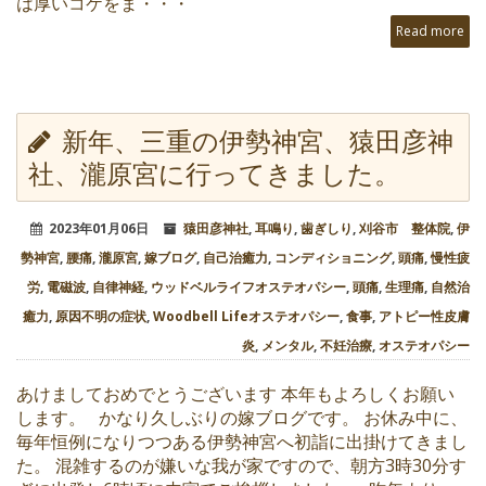
は厚いコケをま・・・
Read more
新年、三重の伊勢神宮、猿田彦神
社、瀧原宮に行ってきました。
2023年01月06日
猿田彦神社
,
耳鳴り
,
歯ぎしり
,
刈谷市 整体院
,
伊
勢神宮
,
腰痛
,
瀧原宮
,
嫁ブログ
,
自己治癒力
,
コンディショニング
,
頭痛
,
慢性疲
労
,
電磁波
,
自律神経
,
ウッドベルライフオステオパシー
,
頭痛
,
生理痛
,
自然治
癒力
,
原因不明の症状
,
Woodbell Lifeオステオパシー
,
食事
,
アトピー性皮膚
炎
,
メンタル
,
不妊治療
,
オステオパシー
あけましておめでとうございます 本年もよろしくお願い
します。 かなり久しぶりの嫁ブログです。 お休み中に、
毎年恒例になりつつある伊勢神宮へ初詣に出掛けてきまし
た。 混雑するのが嫌いな我が家ですので、朝方3時30分す