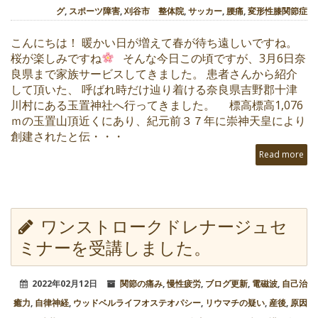
グ
,
スポーツ障害
,
刈谷市 整体院
,
サッカー
,
腰痛
,
変形性膝関節症
こんにちは！ 暖かい日が増えて春が待ち遠しいですね。
桜が楽しみですね
そんな今日この頃ですが、3月6日奈
良県まで家族サービスしてきました。 患者さんから紹介
して頂いた、 呼ばれ時だけ辿り着ける奈良県吉野郡十津
川村にある玉置神社へ行ってきました。 標高標高1,076
ｍの玉置山頂近くにあり、紀元前３７年に崇神天皇により
創建されたと伝・・・
Read more
ワンストロークドレナージュセ
ミナーを受講しました。
2022年02月12日
関節の痛み
,
慢性疲労
,
ブログ更新
,
電磁波
,
自己治
癒力
,
自律神経
,
ウッドベルライフオステオパシー
,
リウマチの疑い
,
産後
,
原因