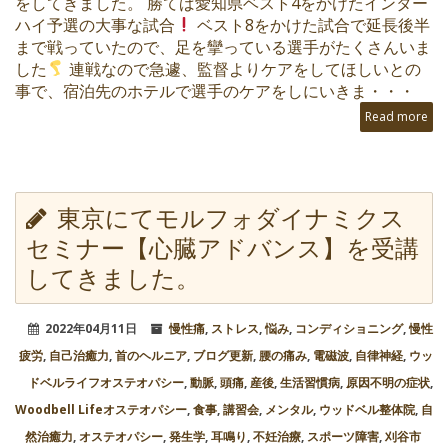
をしてきました。 勝てば愛知県ベスト4をかけたインター
ハイ予選の大事な試合
ベスト8をかけた試合で延長後半
まで戦っていたので、足を攣っている選手がたくさんいま
した
連戦なので急遽、監督よりケアをしてほしいとの
事で、宿泊先のホテルで選手のケアをしにいきま・・・
Read more
東京にてモルフォダイナミクス
セミナー【心臓アドバンス】を受講
してきました。
2022年04月11日
慢性痛
,
ストレス
,
悩み
,
コンディショニング
,
慢性
疲労
,
自己治癒力
,
首のヘルニア
,
ブログ更新
,
腰の痛み
,
電磁波
,
自律神経
,
ウッ
ドベルライフオステオパシー
,
動脈
,
頭痛
,
産後
,
生活習慣病
,
原因不明の症状
,
Woodbell Lifeオステオパシー
,
食事
,
講習会
,
メンタル
,
ウッドベル整体院
,
自
然治癒力
,
オステオパシー
,
発生学
,
耳鳴り
,
不妊治療
,
スポーツ障害
,
刈谷市