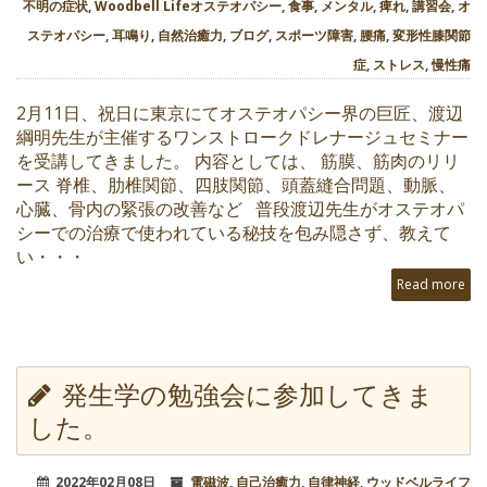
不明の症状
,
Woodbell Lifeオステオパシー
,
食事
,
メンタル
,
痺れ
,
講習会
,
オ
ステオパシー
,
耳鳴り
,
自然治癒力
,
ブログ
,
スポーツ障害
,
腰痛
,
変形性膝関節
症
,
ストレス
,
慢性痛
2月11日、祝日に東京にてオステオパシー界の巨匠、渡辺
綱明先生が主催するワンストロークドレナージュセミナー
を受講してきました。 内容としては、 筋膜、筋肉のリリ
ース 脊椎、肋椎関節、四肢関節、頭蓋縫合問題、動脈、
心臓、骨内の緊張の改善など 普段渡辺先生がオステオパ
シーでの治療で使われている秘技を包み隠さず、教えて
い・・・
Read more
発生学の勉強会に参加してきま
した。
2022年02月08日
電磁波
,
自己治癒力
,
自律神経
,
ウッドベルライフ