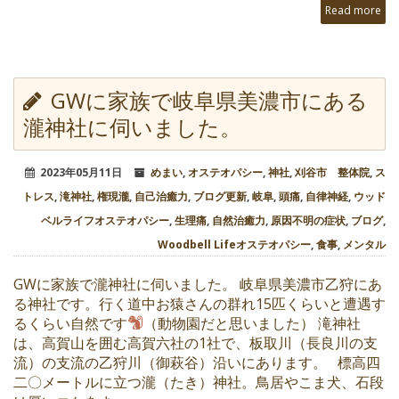
Read more
GWに家族で岐阜県美濃市にある
瀧神社に伺いました。
2023年05月11日
めまい
,
オステオパシー
,
神社
,
刈谷市 整体院
,
ス
トレス
,
滝神社
,
権現瀧
,
自己治癒力
,
ブログ更新
,
岐阜
,
頭痛
,
自律神経
,
ウッド
ベルライフオステオパシー
,
生理痛
,
自然治癒力
,
原因不明の症状
,
ブログ
,
Woodbell Lifeオステオパシー
,
食事
,
メンタル
GWに家族で瀧神社に伺いました。 岐阜県美濃市乙狩にあ
る神社です。行く道中お猿さんの群れ15匹くらいと遭遇す
るくらい自然です
（動物園だと思いました） 滝神社
は、高賀山を囲む高賀六社の1社で、板取川（長良川の支
流）の支流の乙狩川（御萩谷）沿いにあります。 標高四
二〇メートルに立つ瀧（たき）神社。鳥居やこま犬、石段