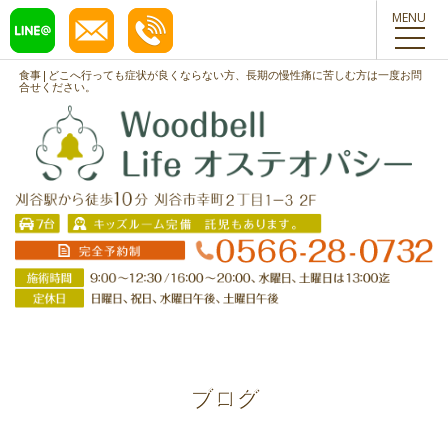
toggl
navig
食事|どこへ行っても症状が良くならない方、長期の慢性痛に苦しむ方は一度お問
合せください。
ブログ