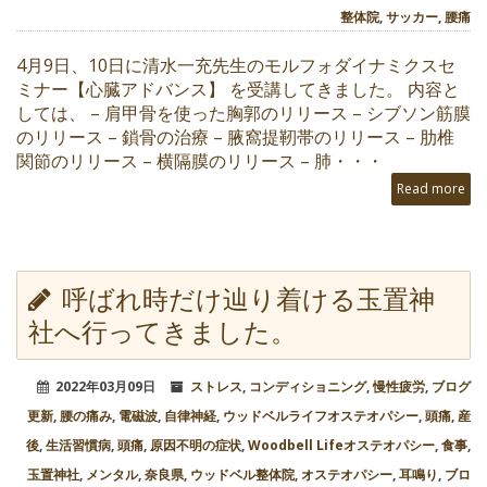
整体院
,
サッカー
,
腰痛
4月9日、10日に清水一充先生のモルフォダイナミクスセ
ミナー【心臓アドバンス】 を受講してきました。 内容と
しては、 – 肩甲骨を使った胸郭のリリース – シブソン筋膜
のリリース – 鎖骨の治療 – 腋窩提靭帯のリリース – 肋椎
関節のリリース – 横隔膜のリリース – 肺・・・
Read more
呼ばれ時だけ辿り着ける玉置神
社へ行ってきました。
2022年03月09日
ストレス
,
コンディショニング
,
慢性疲労
,
ブログ
更新
,
腰の痛み
,
電磁波
,
自律神経
,
ウッドベルライフオステオパシー
,
頭痛
,
産
後
,
生活習慣病
,
頭痛
,
原因不明の症状
,
Woodbell Lifeオステオパシー
,
食事
,
玉置神社
,
メンタル
,
奈良県
,
ウッドベル整体院
,
オステオパシー
,
耳鳴り
,
ブロ