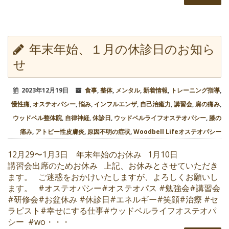
年末年始、１月の休診日のお知ら
せ
2023年12月19日
食事
,
整体
,
メンタル
,
新着情報
,
トレーニング指導
,
慢性痛
,
オステオパシー
,
悩み
,
インフルエンザ
,
自己治癒力
,
講習会
,
肩の痛み
,
ウッドベル整体院
,
自律神経
,
休診日
,
ウッドベルライフオステオパシー
,
膝の
痛み
,
アトピー性皮膚炎
,
原因不明の症状
,
Woodbell Lifeオステオパシー
12月29〜1月3日 年末年始のお休み 1月10日
講習会出席のためお休み 上記、お休みとさせていただき
ます。 ご迷惑をおかけいたしますが、よろしくお願いし
ます。 #オステオパシー#オステオパス #勉強会#講習会
#研修会#お盆休み #休診日#エネルギー#笑顔#治療 #セ
ラピスト#幸せにする仕事#ウッドベルライフオステオパ
シー #wo・・・