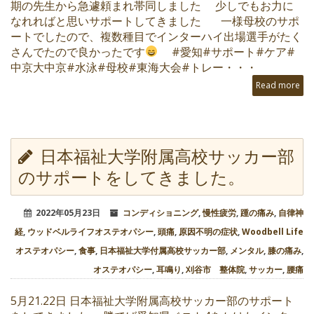
期の先生から急遽頼まれ帯同しました 少しでもお力に
なれればと思いサポートしてきました 一様母校のサポ
ートでしたので、複数種目でインターハイ出場選手がたく
さんでたので良かったです
#愛知#サポート#ケア#
中京大中京#水泳#母校#東海大会#トレー・・・
Read more
日本福祉大学附属高校サッカー部
のサポートをしてきました。
2022年05月23日
コンディショニング
,
慢性疲労
,
踵の痛み
,
自律神
経
,
ウッドベルライフオステオパシー
,
頭痛
,
原因不明の症状
,
Woodbell Life
オステオパシー
,
食事
,
日本福祉大学付属高校サッカー部
,
メンタル
,
膝の痛み
,
オステオパシー
,
耳鳴り
,
刈谷市 整体院
,
サッカー
,
腰痛
5月21.22日 日本福祉大学附属高校サッカー部のサポート