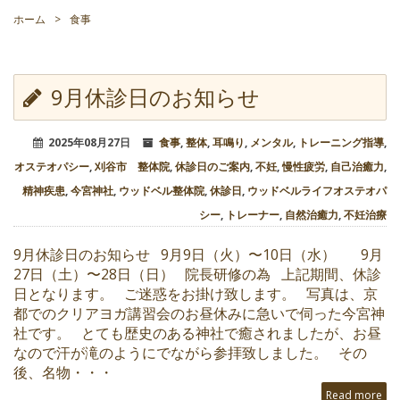
ホーム
>
食事
9月休診日のお知らせ
2025年08月27日
食事
,
整体
,
耳鳴り
,
メンタル
,
トレーニング指導
,
オステオパシー
,
刈谷市 整体院
,
休診日のご案内
,
不妊
,
慢性疲労
,
自己治癒力
,
精神疾患
,
今宮神社
,
ウッドベル整体院
,
休診日
,
ウッドベルライフオステオパ
シー
,
トレーナー
,
自然治癒力
,
不妊治療
9月休診日のお知らせ 9月9日（火）〜10日（水） 9月
27日（土）〜28日（日） 院長研修の為 上記期間、休診
日となります。 ご迷惑をお掛け致します。 写真は、京
都でのクリアヨガ講習会のお昼休みに急いで伺った今宮神
社です。 とても歴史のある神社で癒されましたが、お昼
なので汗が滝のようにでながら参拝致しました。 その
後、名物・・・
Read more