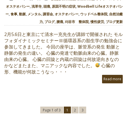
オステオパシー
,
浅草寺
,
頭痛
,
原因不明の症状
,
Woodbell Lifeオステオパシ
ー
,
食事
,
動脈
,
メンタル
,
講習会
,
オステオパシー
,
ウッドベル整体院
,
自然治癒
力
,
ブログ
,
腰痛
,
刈谷市 整体院
,
慢性疲労
,
ブログ更新
2月5.6日と東京にて清水一充先生が講師で開催された モル
フォダイナミックセミナーⅢ循環器系の胎生学の勉強会に
参加してきました。 今回の座学は、脈管系の発生 動脈と
静脈の発生の違い。 心臓の発達で動脈由来の心臓。静脈
由来の心臓。 心臓の回旋と内蔵の回旋は何故逆向きなの
かなどまたまた、マニアックな内容でした。
心臓の
形、機能が何故こうなっ・・・
Read more
Page 1 of 3
1
2
3