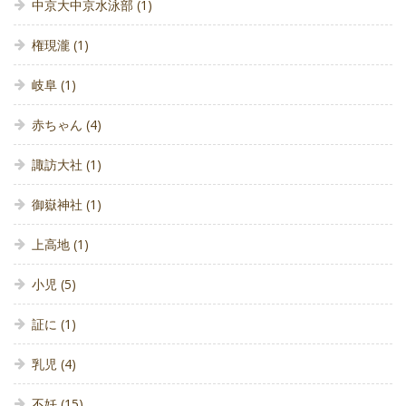
中京大中京水泳部
(1)
権現瀧
(1)
岐阜
(1)
赤ちゃん
(4)
諏訪大社
(1)
御嶽神社
(1)
上高地
(1)
小児
(5)
証に
(1)
乳児
(4)
不妊
(15)