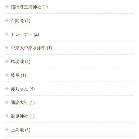
猿田彦三河神社
(1)
百間滝
(1)
トレーナー
(2)
中京大中京水泳部
(1)
権現瀧
(1)
岐阜
(1)
赤ちゃん
(4)
諏訪大社
(1)
御嶽神社
(1)
上高地
(1)