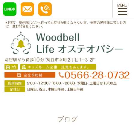
toggl
navig
刈谷市 整体院|どこへ行っても症状が良くならない方、長期の慢性痛に苦しむ方
は一度お問合せください。
ブログ