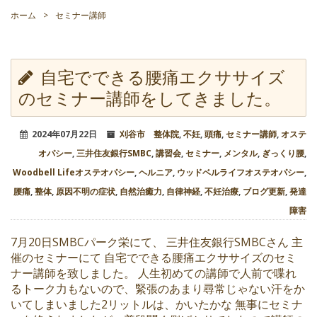
ホーム
>
セミナー講師
自宅でできる腰痛エクササイズ
のセミナー講師をしてきました。
2024年07月22日
刈谷市 整体院
,
不妊
,
頭痛
,
セミナー講師
,
オステ
オパシー
,
三井住友銀行SMBC
,
講習会
,
セミナー
,
メンタル
,
ぎっくり腰
,
Woodbell Lifeオステオパシー
,
ヘルニア
,
ウッドベルライフオステオパシー
,
腰痛
,
整体
,
原因不明の症状
,
自然治癒力
,
自律神経
,
不妊治療
,
ブログ更新
,
発達
障害
7月20日SMBCパーク栄にて、 三井住友銀行SMBCさん 主
催のセミナーにて 自宅でできる腰痛エクササイズのセミ
ナー講師を致しました。 人生初めての講師で人前で喋れ
るトーク力もないので、緊張のあまり尋常じゃない汗をか
いてしまいました2リットルは、かいたかな 無事にセミナ