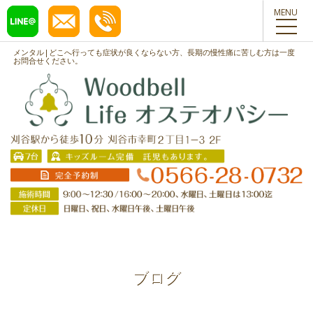
toggl
navig
メンタル|どこへ行っても症状が良くならない方、長期の慢性痛に苦しむ方は一度
お問合せください。
ブログ