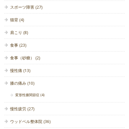
スポーツ障害
(27)
猫背
(4)
肩こり
(8)
食事
(23)
食事（砂糖）
(2)
慢性痛
(13)
膝の痛み
(10)
変形性膝関節症
(4)
慢性疲労
(27)
ウッドベル整体院
(36)