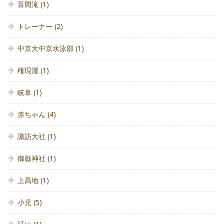
百間滝
(1)
トレーナー
(2)
中京大中京水泳部
(1)
権現瀧
(1)
岐阜
(1)
赤ちゃん
(4)
諏訪大社
(1)
御嶽神社
(1)
上高地
(1)
小児
(5)