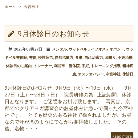
ホーム
>
今宮神社
9月休診日のお知らせ
2025年08月27日
メンタル
,
ウッドベルライフオステオパシー
,
ウッ
ドベル整体院
,
整体
,
慢性疲労
,
自然治癒力
,
食事
,
自己治癒力
,
耳鳴り
,
不妊治療
,
休診日のご案内
,
トレーナー
,
刈谷市 整体院
,
不妊
,
トレーニング指導
,
精神疾
患
,
オステオパシー
,
今宮神社
,
休診日
9月休診日のお知らせ 9月9日（火）〜10日（水） 9月
27日（土）〜28日（日） 院長研修の為 上記期間、休診
日となります。 ご迷惑をお掛け致します。 写真は、京
都でのクリアヨガ講習会のお昼休みに急いで伺った今宮神
社です。 とても歴史のある神社で癒されましたが、お昼
なので汗が滝のようにでながら参拝致しました。 その
後、名物・・・
Read more