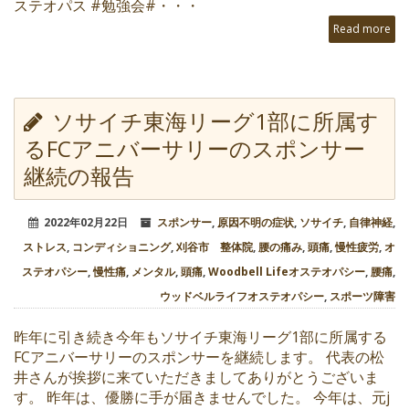
ステオパス #勉強会#・・・
Read more
ソサイチ東海リーグ1部に所属す
るFCアニバーサリーのスポンサー
継続の報告
2022年02月22日
スポンサー
,
原因不明の症状
,
ソサイチ
,
自律神経
,
ストレス
,
コンディショニング
,
刈谷市 整体院
,
腰の痛み
,
頭痛
,
慢性疲労
,
オ
ステオパシー
,
慢性痛
,
メンタル
,
頭痛
,
Woodbell Lifeオステオパシー
,
腰痛
,
ウッドベルライフオステオパシー
,
スポーツ障害
昨年に引き続き今年もソサイチ東海リーグ1部に所属する
FCアニバーサリーのスポンサーを継続します。 代表の松
井さんが挨拶に来ていただきましてありがとうございま
す。 昨年は、優勝に手が届きませんでした。 今年は、元j