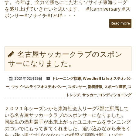
す。 今年は、全力で勝ちにこだわりソサイチ東海リーグ
を盛り上げていきたいと思います。 #fcanniversary #ス
ポンサー#ソサイチ#f7sl#・・・
Read more
名古屋サッカークラブのスポン
サーになりました。
2021年02月25日
トレーニング指導
,
Woodbell Lifeオステオパシ
ー
,
ウッドベルライフオステオパシー
,
スポンサー
,
新着情報
,
スポーツ障害
,
ス
トレッチ
,
サッカー
,
コンディショニング
２０２１年シーズンから東海社会人リーグ2部に所属して
いる名古屋サッカークラブのスポンサーになりました。
同級生の酒井選手が出来上がったユニホームをランニング
のついでにもってきてくれました。追い込みながら来るく
らい熱い男です!️ なかなかこの状況で観戦は難しいです