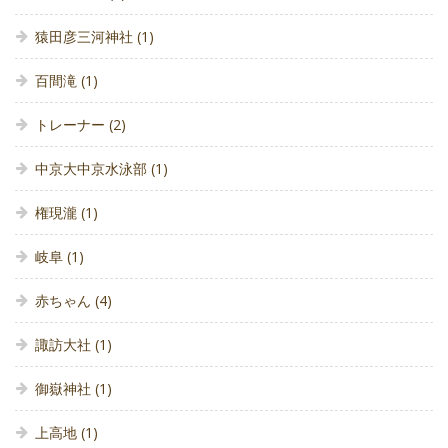
猿田彦三河神社
(1)
百間滝
(1)
トレーナー
(2)
中京大中京水泳部
(1)
権現瀧
(1)
岐阜
(1)
赤ちゃん
(4)
諏訪大社
(1)
御嶽神社
(1)
上高地
(1)