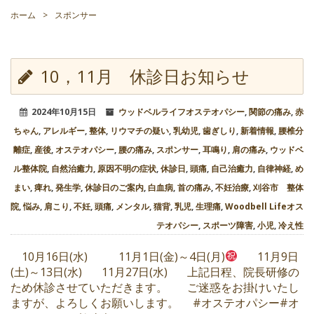
ホーム
>
スポンサー
10，11月 休診日お知らせ
2024年10月15日
ウッドベルライフオステオパシー
,
関節の痛み
,
赤
ちゃん
,
アレルギー
,
整体
,
リウマチの疑い
,
乳幼児
,
歯ぎしり
,
新着情報
,
腰椎分
離症
,
産後
,
オステオパシー
,
腰の痛み
,
スポンサー
,
耳鳴り
,
肩の痛み
,
ウッドベ
ル整体院
,
自然治癒力
,
原因不明の症状
,
休診日
,
頭痛
,
自己治癒力
,
自律神経
,
め
まい
,
痺れ
,
発生学
,
休診日のご案内
,
白血病
,
首の痛み
,
不妊治療
,
刈谷市 整体
院
,
悩み
,
肩こり
,
不妊
,
頭痛
,
メンタル
,
猫背
,
乳児
,
生理痛
,
Woodbell Lifeオス
テオパシー
,
スポーツ障害
,
小児
,
冷え性
10月16日(水) 11月1日(金)～4日(月)
11月9日
(土)～13日(水) 11月27日(水) 上記日程、院長研修の
ため休診させていただきます。 ご迷惑をお掛けいたし
ますが、よろしくお願いします。 #オステオパシー#オ