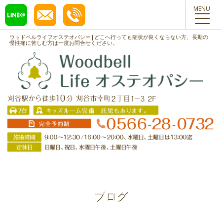
toggl
navig
ウッドベルライフオステオパシー|どこへ行っても症状が良くならない方、長期の
慢性痛に苦しむ方は一度お問合せください。
ブログ