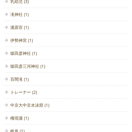
乳幼児
(3)
滝神社
(1)
瀧原宮
(1)
伊勢神宮
(1)
猿田彦神社
(1)
猿田彦三河神社
(1)
百間滝
(1)
トレーナー
(2)
中京大中京水泳部
(1)
権現瀧
(1)
岐阜
(1)