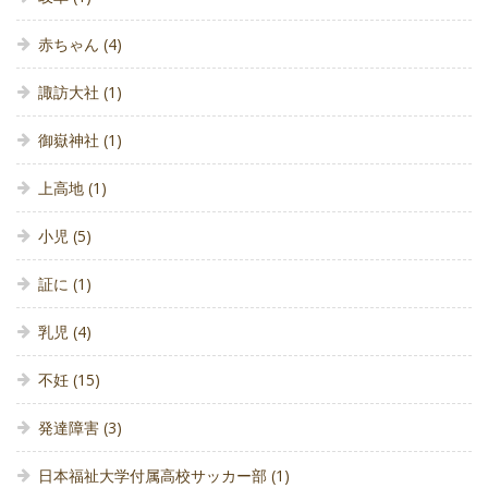
赤ちゃん
(4)
諏訪大社
(1)
御嶽神社
(1)
上高地
(1)
小児
(5)
証に
(1)
乳児
(4)
不妊
(15)
発達障害
(3)
日本福祉大学付属高校サッカー部
(1)