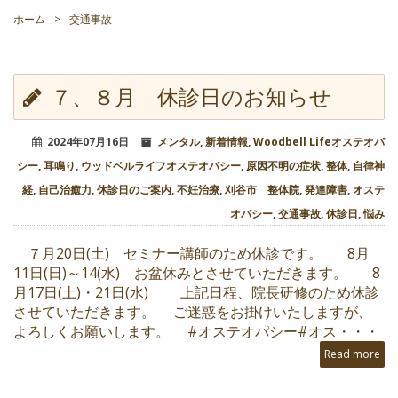
ホーム
>
交通事故
７、８月 休診日のお知らせ
2024年07月16日
メンタル
,
新着情報
,
Woodbell Lifeオステオパ
シー
,
耳鳴り
,
ウッドベルライフオステオパシー
,
原因不明の症状
,
整体
,
自律神
経
,
自己治癒力
,
休診日のご案内
,
不妊治療
,
刈谷市 整体院
,
発達障害
,
オステ
オパシー
,
交通事故
,
休診日
,
悩み
７月20日(土) セミナー講師のため休診です。 8月
11日(日)～14(水) お盆休みとさせていただきます。 8
月17日(土)・21日(水) 上記日程、院長研修のため休診
させていただきます。 ご迷惑をお掛けいたしますが、
よろしくお願いします。 #オステオパシー#オス・・・
Read more