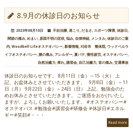
8.9月の休診日のお知らせ
2023年08月10日
不妊治療
,
肩こり
,
だるさ
,
スポーツ障害
,
休診日
,
関節の痛み
,
めまい
,
原因不明の症状
,
悩み
,
自律神経
,
メンタル
,
休診日のご案
内
,
Woodbell Lifeオステオパシー
,
新着情報
,
刈谷市 整体院
,
ウッドベルラ
イフオステオパシー
,
腰の痛み
,
アレルギー
,
夏バテ
,
慢性疲労
,
オステオパシー
,
自然治癒力
,
痺れ
,
講習会
,
自己治癒力
,
首の痛み
,
交通事故
休診日のお知らせです。 8月11日（金）～15（火） 上
記、お盆休みとさせていただきます。 9月8日（金）～11
日（月） 9月22日（金）～24日（日） 上記、勉強会のた
めお休みとさせていただきます。 ご迷惑をおかけいたし
ますが、よろしくお願いいたします。 #オステオパシー#
オステオパス #勉強会#講習会#研修会 #休診日#エネル
ギー#笑顔#・・・
Read more