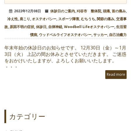
2022年12月08日
休診日のご案内
,
刈谷市 整体院
,
頭痛
,
首の痛み
,
冷え性
,
肩こり
,
オステオパシー
,
スポーツ障害
,
むちうち
,
関節の痛み
,
交通事
故
,
原因不明の症状
,
休診日
,
自律神経
,
Woodbell Lifeオステオパシー
,
生活習
慣病
,
ウッドベルライフオステオパシー
,
サッカー
,
自己治癒力
年末年始の休診日のお知らせです。 12月30日（金）～1月
3日（火） 上記の間お休みとさせていただきます。 ご迷惑
をおかけいたしますが、よろしくお願いいたします。
・・・
Read more
カテゴリー