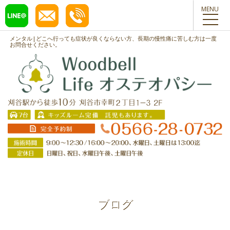
toggl
navig
メンタル|どこへ行っても症状が良くならない方、長期の慢性痛に苦しむ方は一度
お問合せください。
ブログ