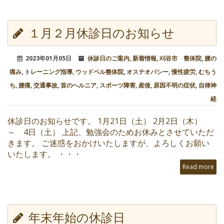
１月２月休診日のお知らせ
2023年01月05日
休診日のご案内
,
新着情報
,
刈谷市 整体院
,
腰の
痛み
,
トレーニング指導
,
ウッドベル整体院
,
オステオパシー
,
慢性疲労
,
むちう
ち
,
腰痛
,
交通事故
,
首のヘルニア
,
スポーツ障害
,
産後
,
原因不明の症状
,
自律神
経
休診日のお知らせです。 1月21日（土） 2月2日（木）
～ 4日（土） 上記、勉強会のためお休みとさせていただ
きます。 ご迷惑をおかけいたしますが、よろしくお願い
いたします。 ・・・
Read more
年末年始の休診日