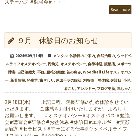
ステオパス #勉強会#・・・
Read more
９月 休診日のお知らせ
2024年09月14日
メンタル
,
休診日のご案内
,
自然治癒力
,
ウッドベ
ルライフオステオパシー
,
乳幼児
,
オステオパシー
,
自律神経
,
腹部痛
,
スポーツ
障害
,
自己治癒力
,
不妊
,
腰椎分離症
,
首の痛み
,
Woodbell Lifeオステオパシ
ー
,
新着情報
,
発生学
,
歯ぎしり
,
原因不明の症状
,
刈谷市 整体院
,
休診日
,
小児
,
肩こり
,
アレルギー
,
ブログ更新
,
赤ちゃん
9月18日(水) 上記日程、院長研修のため休診させてい
ただきます。 ご迷惑をお掛けいたしますが、よろしく
お願いします。 #オステオパシー#オステオパス #勉強
会#講習会#研修会#お盆休み #休診日#エネルギー#笑顔
#治療 #セラピスト#幸せにする仕事#ウッドベルライフ
オステオパシー #woodbe・・・