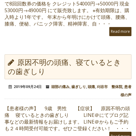
で8回回数券の価格を クレジット54000円→50000円 現金
53000円→49000円 にて販売致します。 ※有効期限は、購
入時より1年です。 年末から年明けにかけて頭痛、腰痛、
膝痛、便秘、パニック障害、精神障害、自・・・
Read more
原因不明の頭痛、寝ているとき
の歯ぎしり
2019年09月24日
頭部の痛み
,
歯ぎしり
,
頭痛
,
刈谷市 整体院
,
患者
様の声
【患者様の声】 9歳 男性 【症状】 原因不明の頭
痛 寝ているときの歯ぎしり LINE＠にてブログ記
事などの最新情報をお届けします。 LINE＠からもご予約
も２４時間受付可能です。ぜひご登録ください！ ・・・