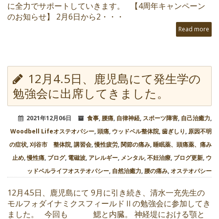
に全力でサポートしていきます。 【4周年キャンペーン
のお知らせ】 2月6日から2・・・
Read more
12月4.5日、鹿児島にて発生学の
勉強会に出席してきました。
2021年12月06日
食事
,
腰痛
,
自律神経
,
スポーツ障害
,
自己治癒力
,
Woodbell Lifeオステオパシー
,
頭痛
,
ウッドベル整体院
,
歯ぎしり
,
原因不明
の症状
,
刈谷市 整体院
,
講習会
,
慢性疲労
,
関節の痛み
,
睡眠薬、頭痛薬、痛み
止め
,
慢性痛
,
ブログ
,
電磁波
,
アレルギー
,
メンタル
,
不妊治療
,
ブログ更新
,
ウ
ッドベルライフオステオパシー
,
自然治癒力
,
腰の痛み
,
オステオパシー
12月4.5日、鹿児島にて 9月に引き続き、清水一充先生の
モルフォダイナミクスフィールドⅡの勉強会に参加してき
ました。 今回も 鰓と内臓。 神経堤における顎と