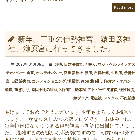
Read more
新年、三重の伊勢神宮、猿田彦神
社、瀧原宮に行ってきました。
2023年01月06日
頭痛
,
自然治癒力
,
耳鳴り
,
ウッドベルライフオス
テオパシー
,
食事
,
オステオパシー
,
猿田彦神社
,
腰痛
,
自律神経
,
生理痛
,
伊勢神
宮
,
自己治癒力
,
コンディショニング
,
瀧原宮
,
Woodbell Lifeオステオパシー
,
頭痛
,
歯ぎしり
,
原因不明の症状
,
刈谷市 整体院
,
アトピー性皮膚炎
,
慢性疲労
,
嫁ブログ
,
電磁波
,
メンタル
,
不妊治療
あけましておめでとうございます 本年もよろしくお願い
します。 かなり久しぶりの嫁ブログです。 お休み中に、
毎年恒例になりつつある伊勢神宮へ初詣に出掛けてきまし
た。 混雑するのが嫌いな我が家ですので、朝方3時30分す
ぎに出発し6時頃に内宮でご挨拶しました。 昨年より、