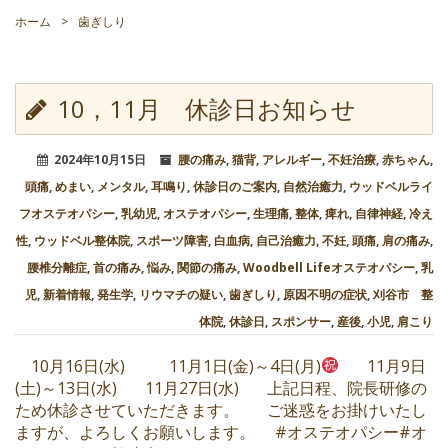
ホーム
>
歯ぎしり
10，11月 休診日お知らせ
2024年10月15日
腰の痛み
,
猫背
,
アレルギー
,
不妊治療
,
赤ちゃん
,
頭痛
,
めまい
,
メンタル
,
耳鳴り
,
休診日のご案内
,
自然治癒力
,
ウッドベルライ
フオステオパシー
,
乳幼児
,
オステオパシー
,
生理痛
,
整体
,
痺れ
,
自律神経
,
冷え
性
,
ウッドベル整体院
,
スポーツ障害
,
白血病
,
自己治癒力
,
不妊
,
頭痛
,
肩の痛み
,
腰椎分離症
,
首の痛み
,
悩み
,
関節の痛み
,
Woodbell Lifeオステオパシー
,
乳
児
,
新着情報
,
発生学
,
リウマチの疑い
,
歯ぎしり
,
原因不明の症状
,
刈谷市 整
体院
,
休診日
,
スポンサー
,
産後
,
小児
,
肩こり
10月16日(水) 11月1日(金)～4日(月)
11月9日
(土)～13日(水) 11月27日(水) 上記日程、院長研修の
ため休診させていただきます。 ご迷惑をお掛けいたし
ますが、よろしくお願いします。 #オステオパシー#オ