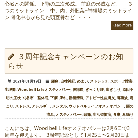
心臓との関係。 下顎の二次形成。 前庭の形成など。 ３
つのミッドライン 中、内、外胚葉+神経堤のミッドライ
ン 骨化中心から見た頭蓋骨など ・・・
Read more
３周年記念キャンペーンのお知
らせ
2021年01月19日
腰痛
,
自律神経
,
めまい
,
ストレッチ
,
スポーツ障害
,
生理痛
,
Woodbell Lifeオステオパシー
,
腹部痛
,
ぎっくり腰
,
歯ぎしり
,
原因不
明の症状
,
刈谷市 整体院
,
下痢
,
痺れ
,
新着情報
,
アトピー性皮膚炎
,
電磁波
,
肩
こり
,
ストレス
,
アレルギー
,
メンタル
,
ウッドベルライフオステオパシー
,
腰の
痛み
,
オステオパシー
,
頭痛
,
生活習慣病
,
食事
,
耳鳴り
こんにちは、Wood bell Lifeオステオパシーは2月6日で3
周年を迎えます。 3周年記念として1月25日〜2月20日ま