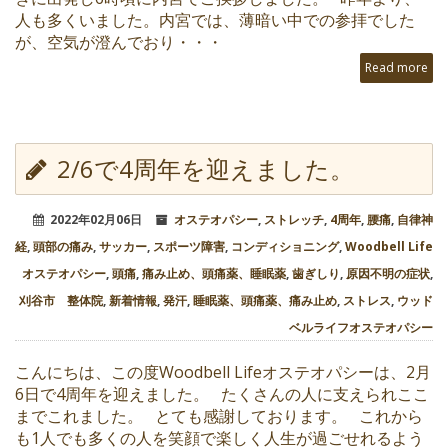
人も多くいました。内宮では、薄暗い中での参拝でした
が、空気が澄んでおり・・・
Read more
2/6で4周年を迎えました。
2022年02月06日
オステオパシー
,
ストレッチ
,
4周年
,
腰痛
,
自律神
経
,
頭部の痛み
,
サッカー
,
スポーツ障害
,
コンディショニング
,
Woodbell Life
オステオパシー
,
頭痛
,
痛み止め、頭痛薬、睡眠薬
,
歯ぎしり
,
原因不明の症状
,
刈谷市 整体院
,
新着情報
,
発汗
,
睡眠薬、頭痛薬、痛み止め
,
ストレス
,
ウッド
ベルライフオステオパシー
こんにちは、この度Woodbell Lifeオステオパシーは、2月
6日で4周年を迎えました。 たくさんの人に支えられここ
までこれました。 とても感謝しております。 これから
も1人でも多くの人を笑顔で楽しく人生が過ごせれるよう