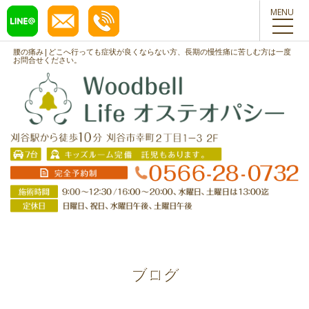
toggl
navig
腰の痛み|どこへ行っても症状が良くならない方、長期の慢性痛に苦しむ方は一度
お問合せください。
ブログ