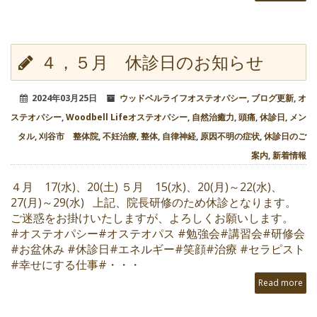
４，５月 休診日のお知らせ
2024年03月25日
ウッドベルライフオステオパシー
,
ブログ更新
,
オ
ステオパシー
,
Woodbell Lifeオステオパシー
,
自然治癒力
,
頭痛
,
休診日
,
メン
タル
,
刈谷市 整体院
,
不妊治療
,
整体
,
自律神経
,
原因不明の症状
,
休診日のご
案内
,
新着情報
４月 17(水)、20(土) ５月 15(水)、20(月)～22(水)、
27(月)～29(水) 上記、院長研修のため休診となります。
ご迷惑をお掛けいたしますが、よろしくお願いします。
#オステオパシー#オステオパス #勉強会#講習会#研修会
#お盆休み #休診日#エネルギー#笑顔#治療 #セラピスト
#幸せにする仕事#・・・
Read more