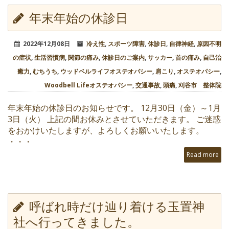
年末年始の休診日
2022年12月08日
冷え性
,
スポーツ障害
,
休診日
,
自律神経
,
原因不明
の症状
,
生活習慣病
,
関節の痛み
,
休診日のご案内
,
サッカー
,
首の痛み
,
自己治
癒力
,
むちうち
,
ウッドベルライフオステオパシー
,
肩こり
,
オステオパシー
,
Woodbell Lifeオステオパシー
,
交通事故
,
頭痛
,
刈谷市 整体院
年末年始の休診日のお知らせです。 12月30日（金）～1月
3日（火） 上記の間お休みとさせていただきます。 ご迷惑
をおかけいたしますが、よろしくお願いいたします。
・・・
Read more
呼ばれ時だけ辿り着ける玉置神
社へ行ってきました。