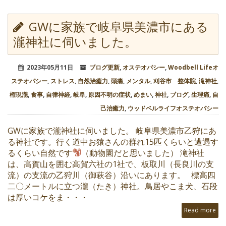
GWに家族で岐阜県美濃市にある
瀧神社に伺いました。
2023年05月11日
ブログ更新
,
オステオパシー
,
Woodbell Lifeオ
ステオパシー
,
ストレス
,
自然治癒力
,
頭痛
,
メンタル
,
刈谷市 整体院
,
滝神社
,
権現瀧
,
食事
,
自律神経
,
岐阜
,
原因不明の症状
,
めまい
,
神社
,
ブログ
,
生理痛
,
自
己治癒力
,
ウッドベルライフオステオパシー
GWに家族で瀧神社に伺いました。 岐阜県美濃市乙狩にあ
る神社です。行く道中お猿さんの群れ15匹くらいと遭遇す
るくらい自然です
（動物園だと思いました） 滝神社
は、高賀山を囲む高賀六社の1社で、板取川（長良川の支
流）の支流の乙狩川（御萩谷）沿いにあります。 標高四
二〇メートルに立つ瀧（たき）神社。鳥居やこま犬、石段
は厚いコケをま・・・
Read more