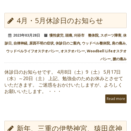
4月・5月休診日のお知らせ
2023年03月28日
慢性疲労
,
頭痛
,
刈谷市 整体院
,
スポーツ障害
,
休
診日
,
自律神経
,
原因不明の症状
,
休診日のご案内
,
ウッドベル整体院
,
肩の痛み
,
ウッドベルライフオステオパシー
,
オステオパシー
,
Woodbell Lifeオステオ
パシー
,
腰の痛み
休診日のお知らせです。 4月8日（土）9（土） 5月17日
（水）～20日（土） 上記、勉強会のためお休みとさせて
いただきます。 ご迷惑をおかけいたしますが、よろしく
お願いいたします。 ・・・
Read more
新年、三重の伊勢神宮、猿田彦神