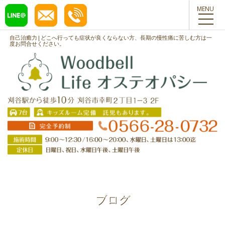
toggl
navig
自己治癒力|どこへ行っても症状が良くならない方、長期の慢性痛に苦しむ方は一
度お問合せください。
ブログ