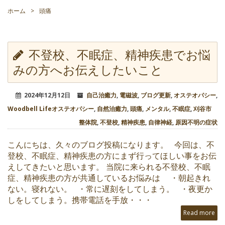
ホーム
>
頭痛
不登校、不眠症、精神疾患でお悩
みの方へお伝えしたいこと
2024年12月12日
自己治癒力
,
電磁波
,
ブログ更新
,
オステオパシー
,
Woodbell Lifeオステオパシー
,
自然治癒力
,
頭痛
,
メンタル
,
不眠症
,
刈谷市
整体院
,
不登校
,
精神疾患
,
自律神経
,
原因不明の症状
こんにちは、久々のブログ投稿になります。 今回は、不
登校、不眠症、精神疾患の方にまず行ってほしい事をお伝
えしてきたいと思います。 当院に来られる不登校、不眠
症、精神疾患の方が共通しているお悩みは ・朝起きれ
ない。寝れない。 ・常に遅刻をしてしまう。 ・夜更か
しをしてしまう。携帯電話を手放・・・
Read more