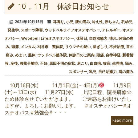
10，11月 休診日お知らせ
2024年10月15日
耳鳴り
,
小児
,
腰の痛み
,
冷え性
,
赤ちゃん
,
乳幼児
,
発生学
,
スポーツ障害
,
ウッドベルライフオステオパシー
,
アレルギー
,
オステ
オパシー
,
Woodbell Lifeオステオパシー
,
休診日
,
自然治癒力
,
痺れ
,
関節の痛
み
,
頭痛
,
メンタル
,
刈谷市 整体院
,
リウマチの疑い
,
歯ぎしり
,
不妊治療
,
首の
痛み
,
めまい
,
整体
,
ウッドベル整体院
,
休診日のご案内
,
頭痛
,
自律神経
,
新着情
報
,
産後
,
腰椎分離症
,
不妊
,
原因不明の症状
,
肩こり
,
白血病
,
猫背
,
生理痛
,
悩み
,
スポンサー
,
乳児
,
自己治癒力
,
肩の痛み
10月16日(水) 11月1日(金)～4日(月)
11月9日
(土)～13日(水) 11月27日(水) 上記日程、院長研修の
ため休診させていただきます。 ご迷惑をお掛けいたし
ますが、よろしくお願いします。 #オステオパシー#オ
ステオパス #勉強会#・・・
Read more