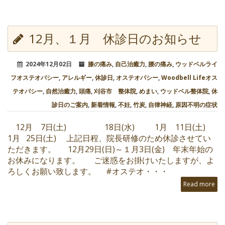
12月、１月 休診日のお知らせ
2024年12月02日
膝の痛み
,
自己治癒力
,
腰の痛み
,
ウッドベルライ
フオステオパシー
,
アレルギー
,
休診日
,
オステオパシー
,
Woodbell Lifeオス
テオパシー
,
自然治癒力
,
頭痛
,
刈谷市 整体院
,
めまい
,
ウッドベル整体院
,
休
診日のご案内
,
新着情報
,
不妊
,
竹炭
,
自律神経
,
原因不明の症状
12月 7日(土) 18日(水) 1月 11日(土)
1月 25日(土) 上記日程、院長研修のため休診させてい
ただきます。 12月29日(日)～１月3日(金) 年末年始の
お休みになります。 ご迷惑をお掛けいたしますが、よ
ろしくお願い致します。 #オステオ・・・
Read more