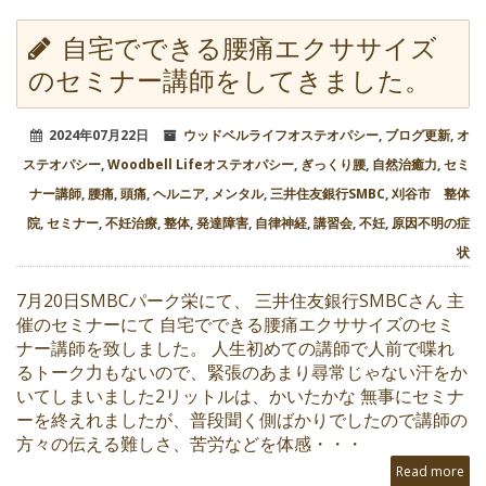
自宅でできる腰痛エクササイズ
のセミナー講師をしてきました。
2024年07月22日
ウッドベルライフオステオパシー
,
ブログ更新
,
オ
ステオパシー
,
Woodbell Lifeオステオパシー
,
ぎっくり腰
,
自然治癒力
,
セミ
ナー講師
,
腰痛
,
頭痛
,
ヘルニア
,
メンタル
,
三井住友銀行SMBC
,
刈谷市 整体
院
,
セミナー
,
不妊治療
,
整体
,
発達障害
,
自律神経
,
講習会
,
不妊
,
原因不明の症
状
7月20日SMBCパーク栄にて、 三井住友銀行SMBCさん 主
催のセミナーにて 自宅でできる腰痛エクササイズのセミ
ナー講師を致しました。 人生初めての講師で人前で喋れ
るトーク力もないので、緊張のあまり尋常じゃない汗をか
いてしまいました2リットルは、かいたかな 無事にセミナ
ーを終えれましたが、普段聞く側ばかりでしたので講師の
方々の伝える難しさ、苦労などを体感・・・
Read more