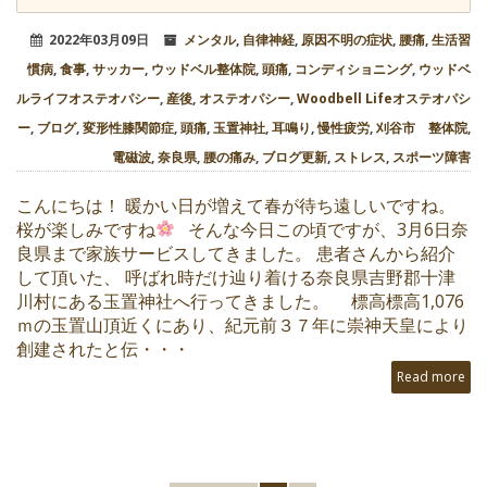
2022年03月09日
メンタル
,
自律神経
,
原因不明の症状
,
腰痛
,
生活習
慣病
,
食事
,
サッカー
,
ウッドベル整体院
,
頭痛
,
コンディショニング
,
ウッドベ
ルライフオステオパシー
,
産後
,
オステオパシー
,
Woodbell Lifeオステオパシ
ー
,
ブログ
,
変形性膝関節症
,
頭痛
,
玉置神社
,
耳鳴り
,
慢性疲労
,
刈谷市 整体院
,
電磁波
,
奈良県
,
腰の痛み
,
ブログ更新
,
ストレス
,
スポーツ障害
こんにちは！ 暖かい日が増えて春が待ち遠しいですね。
桜が楽しみですね
そんな今日この頃ですが、3月6日奈
良県まで家族サービスしてきました。 患者さんから紹介
して頂いた、 呼ばれ時だけ辿り着ける奈良県吉野郡十津
川村にある玉置神社へ行ってきました。 標高標高1,076
ｍの玉置山頂近くにあり、紀元前３７年に崇神天皇により
創建されたと伝・・・
Read more