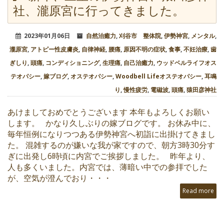
社、瀧原宮に行ってきました。
2023年01月06日
自然治癒力
,
刈谷市 整体院
,
伊勢神宮
,
メンタル
,
瀧原宮
,
アトピー性皮膚炎
,
自律神経
,
腰痛
,
原因不明の症状
,
食事
,
不妊治療
,
歯
ぎしり
,
頭痛
,
コンディショニング
,
生理痛
,
自己治癒力
,
ウッドベルライフオス
テオパシー
,
嫁ブログ
,
オステオパシー
,
Woodbell Lifeオステオパシー
,
耳鳴
り
,
慢性疲労
,
電磁波
,
頭痛
,
猿田彦神社
あけましておめでとうございます 本年もよろしくお願い
します。 かなり久しぶりの嫁ブログです。 お休み中に、
毎年恒例になりつつある伊勢神宮へ初詣に出掛けてきまし
た。 混雑するのが嫌いな我が家ですので、朝方3時30分す
ぎに出発し6時頃に内宮でご挨拶しました。 昨年より、
人も多くいました。内宮では、薄暗い中での参拝でした
が、空気が澄んでおり・・・
Read more